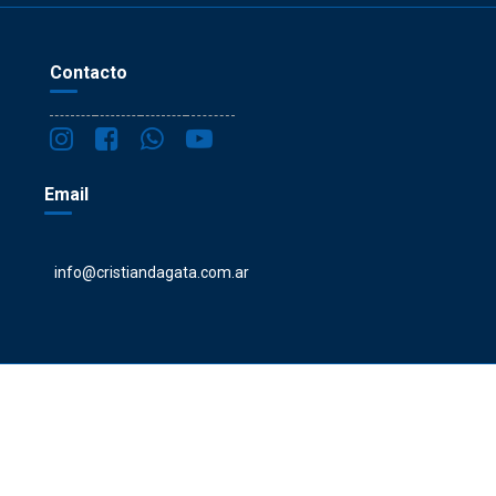
Contacto
Email
info@cristiandagata.com.ar
cristiandagata.com.ar - ©2023 todos los derechos reservados sobre los
textos y las imágenes de tratamientos. Imágenes de banco: freepick.