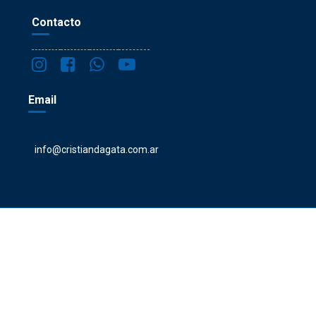
Contacto
Email
info@cristiandagata.com.ar
cristiandagata.com.ar - ©2023 todos los derechos reservados sobre los
textos y las imágenes de tratamientos. Imágenes de banco: freepick.
Medical Circle by
Acme Themes